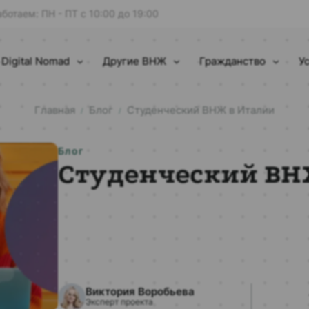
аботаем: ПН - ПТ с 10:00 до 19:00
Digital Nomad
Другие ВНЖ
Гражданство
У
Главная
Блог
Студенческий ВНЖ в Италии
/
/
Блог
Студенческий ВН
Виктория Воробьева
Эксперт проекта