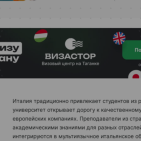
Италия традиционно привлекает студентов из р
университет открывает дорогу к качественном
европейских компаниях. Преподаватели из стра
академическими знаниями для разных отраслей
интегрируются в мультиязычное итальянское 