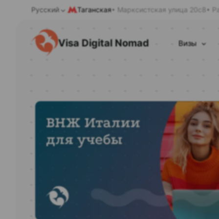
Русский
Таганская
• Марксистская улица 20с8
• Р
Visa Digital Nomad
Визы