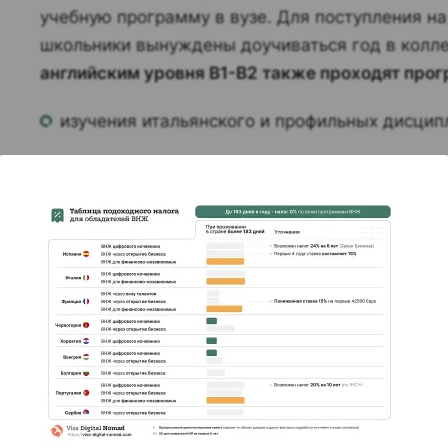
учебную программу в вузе. Для поступления на
школьники вынуждены доучиваться год в колл
английским уровня B1-B2 также проходят прог
изучения итальянского и профильных дисцип
плавной интеграции в среду и культуру;
знакомства с учебным заведением;
преподавательским составом.
Система высшего образования состоит из 3 сту
докторантуры. Она включает университеты, по
искусств. Многие учебные заведения предлага