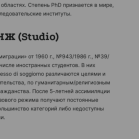
 областях. Степень PhD признается в мире,
ледовательские институты.
Ж (Studio)
грации» от 1960 г., №943/1986 г., №39/
числе иностранных студентов. В них
sso di soggiorno различаются целями и
ительства, по гуманитарным/религиозным
ражданства. После 5-летней ассимиляции
изового режима получают постоянные
большинство категорий либо недоступны
и.