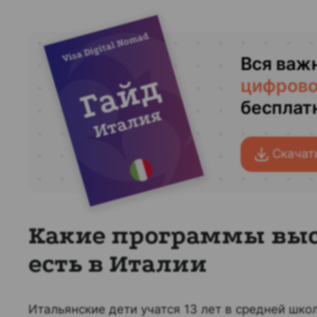
Visa Digital Nomad
Вся важ
Гайд
цифрово
бесплат
Италия
Скачат
Какие программы выс
есть в Италии
Итальянские дети учатся 13 лет в средней шко