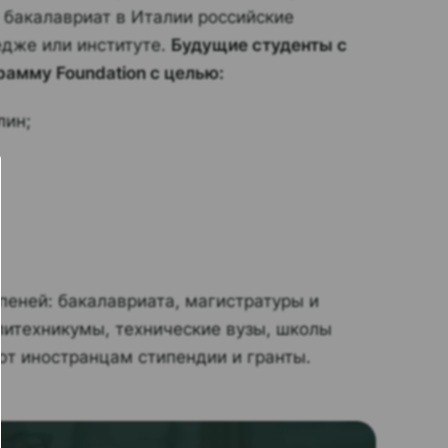
 бакалавриат в Италии российские
едже или институте.
Будущие студенты с
рамму Foundation с целью:
лин;
пеней: бакалавриата, магистратуры и
литехникумы, технические вузы, школы
ют иностранцам стипендии и гранты.