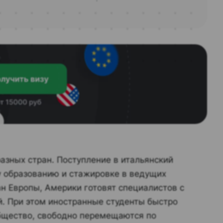
азных стран. Поступление в итальянский
у образованию и стажировке в ведущих
н Европы, Америки готовят специалистов с
. При этом иностранные студенты быстро
общество, свободно перемещаются по