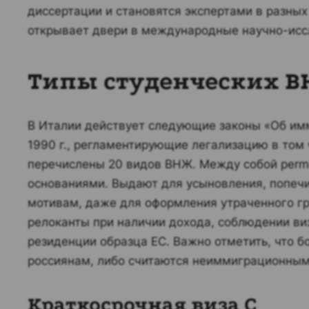
диссертации и становятся экспертами в разных
открывает двери в международные научно-исс
Типы студенческих ВН
В Италии действует следующие законы «Об имми
1990 г., регламентирующие легализацию в том 
перечислены 20 видов ВНЖ. Между собой perme
основаниями. Выдают для усыновления, попеч
мотивам, даже для оформления утраченного г
релоканты при наличии дохода, соблюдении в
резиденции образца ЕС. Важно отметить, что 
россиянам, либо считаются неиммиграционным
Краткосрочная виза C