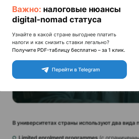
Бесплатная к
Важно:
налоговые нюансы
по визе цифрового
digital-nomad статуса
Узнайте в какой стране выгоднее платить
Ответим на
все вопросы
налоги и как снизить ставки легально?
Получите PDF-таблицу бесплатно – за 1 клик.
Поможем подобрать лучший вариант
Проведем за руку через все этапы или
Перейти в Telegram
сделаем все за вас
Нажимая кнопку "Получить консультац
В университетах страны используют два вида
Limited enrolment programmes
(с ограниченн