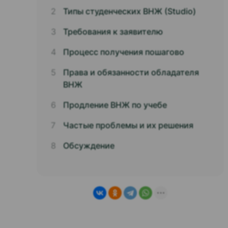
Типы студенческих ВНЖ (Studio)
Требования к заявителю
Процесс получения пошагово
Права и обязанности обладателя
ВНЖ
Продление ВНЖ по учебе
Частые проблемы и их решения
Обсуждение