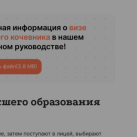
ная информация о
визе
го кочевника
в нашем
ном руководстве!
ь файл
(3.8 MB)
шего образования
ле, затем поступают в лицей, выбирают