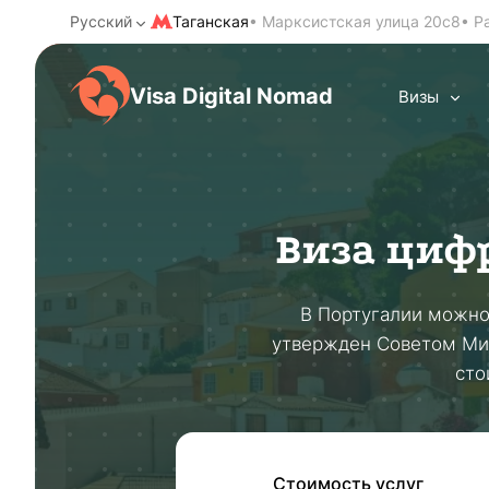
Русский
Таганская
• Марксистская улица 20с8
• Р
Visa Digital Nomad
Визы
Виза циф
В Португалии можно 
утвержден Советом Мин
сто
Стоимость услуг