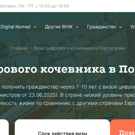
аботаем: ПН - ПТ с 10:00 до 19:00
Digital Nomad
Другие ВНЖ
Гражданство
У
Главная
Виза цифрового кочевника в Португалию
/
рового кочевника в П
получить гражданство через 7-10 лет с визой цифро
истров от 23.06.2025). В стране низкий уровень пре
имость жизни по сравнению с другими странами Евр
Пом
Срок действия визы