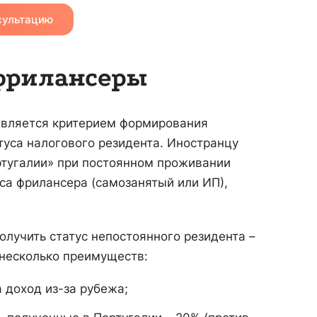
сультацию
 фрилансеры
является критерием формирования
атуса налогового резидента. Иностранцу
ртугалии» при постоянном проживании
уса фрилансера (самозанятый или ИП),
лучить статус непостоянного резидента –
у несколько преимуществ:
 доход из-за рубежа;