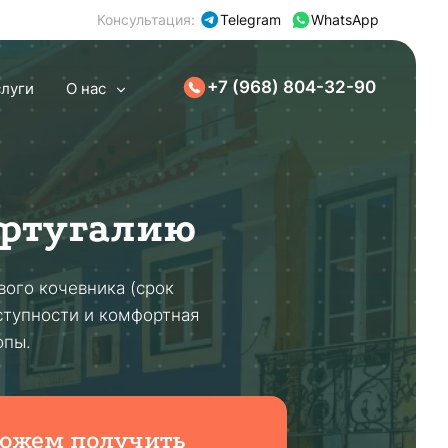
Консультация:
Telegram
WhatsApp
+7 (968) 804-32-90
слуги
О нас
ортугалию
вого кочевника (срок
ступности и комфортная
опы.
ожем получить