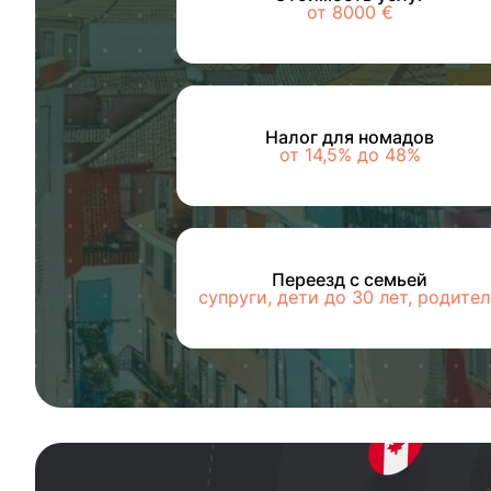
от 8000 €
Налог для номадов
от 14,5% до 48%
Переезд с семьей
супруги, дети до 30 лет, родите