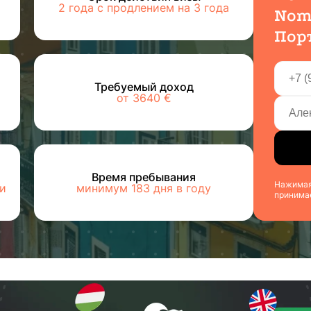
2 года с продлением на 3 года
Noma
Пор
Требуемый доход
от 3640 €
Время пребывания
Нажимая 
ли
минимум 183 дня в году
принима