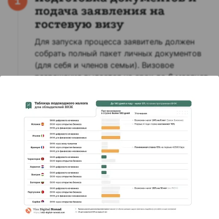
1
подача заявления на
гостевую визу
Для запуска процесса заявитель должен
собрать полный пакет личных документов
(для себя и членов семьи). Визовое
разрешение выдается на срок до 6 месяцев.
Получение одобрения и
2
въезд в Венгрию
После получения первичного одобрения
заявитель получает гостевую визу
инвестора. Она позволяет находиться в
Венгрии до 6 месяцев, в течение которых
необходимо выполнить инвестиционные
обязательства.