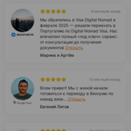
8 месяцев назад
Мы обратились в Visa Digital Nomad в
феврале 2025 — решили переехать в
Португалию по Digital Nomad Visa. Нас
впечатлил полный «под ключ» сервис:
от консультации до получения
документов
Открыть
Марина и Артём
10 месяцев назад
Всем привет! Мы с женой начали
готовиться к переезду в Венгрию по
номад визе...
Открыть
Евгений Литов
11 месяцев назад