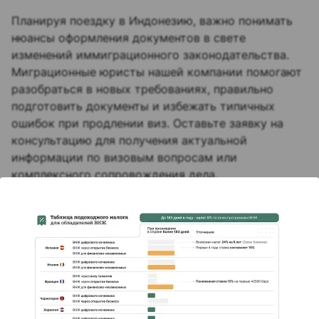
Планируя поездку в Индонезию, важно понимать
нюансы оформления документов в свете
изменений иммиграционного законодательства.
Миграционные юристы нашей компании помогают
разобраться в новых требованиях, правильно
подготовить документы и избежать типичных
ошибок при продлении виз. Оставьте заявку на
консультацию для получения актуальной
информации по визовым вопросам или
комплексного сопровождения дела.
Евгений Соколов
Миграционный специалист с 9-летним опытом в
сфере инвестиционных программ. За годы
практики сформировал экспертизу в подборе
индивидуальных решений для предпринимателей,