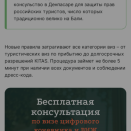
консульство в Денпасаре для защиты прав
российских туристов, число которых
традиционно велико на Бали.
Новые правила затрагивают все категории виз – от
туристических виз по прибытию до долгосрочных
разрешений KITAS. Процедура займет не более 5
минут при наличии всех документов и соблюдении
дресс-кода.
Бесплатная
консультация
по визе цифрового
кочевника и ВНЖ