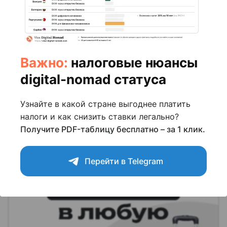
инвесторов и цифровых кочевников.
Опубликовано:
02 июня 2025
(Обновлено
1 год назад
)
На чтение: 3 мин.
Просмотров:
1291
Важно:
налоговые нюансы
digital-nomad статуса
Узнайте в какой стране выгоднее платить
налоги и как снизить ставки легально?
Получите PDF-таблицу бесплатно – за 1 клик.
Перейти в Telegram