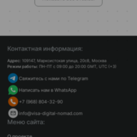
Контактная информация:
Адрес:
109147, Марксистская улица, 20с8, Москва
Режим работы:
ПН-ПТ с 09:00 до 20:00 GMT, UTC (+3)
Свяжитесь с нами по Telegram
Написать нам в WhatsApp
+7 (968) 804-32-90
info@visa-digital-nomad.com
Меню сайта:
О проекте