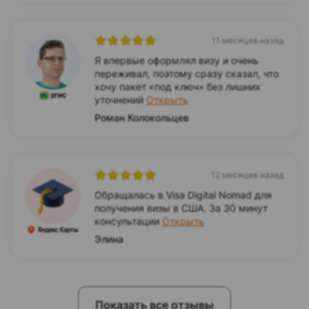
11 месяцев назад
Я впервые оформлял визу и очень
переживал, поэтому сразу сказал, что
хочу пакет «под ключ» без лишних
уточнений
Открыть
Роман Колокольцев
12 месяцев назад
Обращалась в Visa Digital Nomad для
получения визы в США. За 30 минут
консультации
Открыть
Элина
Показать все отзывы