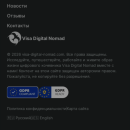
Новости
Отзывы
Контакты
Visa Digital Nomad
© 2026 visa-digital-nomad.com. Все права защищены.
Исследуйте, путешествуйте, работайте и живите образ
жизни цифрового кочевника Visa Digital Nomad вместе с
нами! Контент на этом сайте защищен авторским правом.
Пожалуйста, не копируйте без разрешения.
Политика конфиденциальности
Карта сайта
🇷🇺 Русский
🇺🇸 English