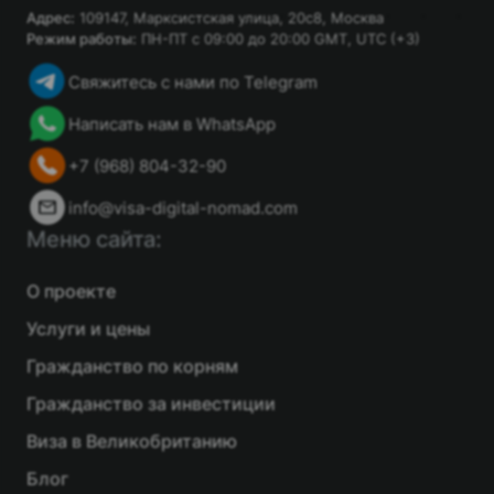
Адрес:
109147, Марксистская улица, 20с8, Москва
Режим работы:
ПН-ПТ с 09:00 до 20:00 GMT, UTC (+3)
Свяжитесь с нами по Telegram
Написать нам в WhatsApp
+7 (968) 804-32-90
info@visa-digital-nomad.com
Меню сайта:
О проекте
Услуги и цены
Гражданство по корням
Гражданство за инвестиции
Виза в Великобританию
Блог