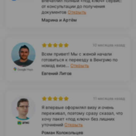
впечатлил полный «под ключ» сервис:
от консультации до получения
документов
Открыть
Марина и Артём
10 месяцев назад
Всем привет! Мы с женой начали
готовиться к переезду в Венгрию по
номад визе...
Открыть
Евгений Литов
11 месяцев назад
Я впервые оформлял визу и очень
переживал, поэтому сразу сказал, что
хочу пакет «под ключ» без лишних
уточнений
Открыть
Роман Колокольцев