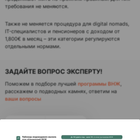
требования не меняются.​
Также не меняется процедура для digital nomads,
IT-специалистов и пенсионеров с доходом от
1,800€ в месяц – эти категории регулируются
отдельными нормами.​​
ЗАДАЙТЕ ВОПРОС ЭКСПЕРТУ!
Поможем в подборе лучшей
программы ВНЖ
,
расскажем о подводных камнях,
ответим на
ваши вопросы
Telegram
WhatsApp
Записаться на консультацию