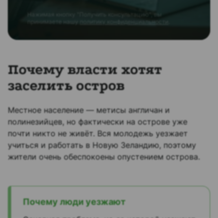
Нажимая кнопку "Получить консультацию", вы
принимаете нашу
политику конфиденциальности
.
Почему власти хотят
заселить остров
Местное население — метисы англичан и
полинезийцев, но фактически на острове уже
почти никто не живёт. Вся молодежь уезжает
учиться и работать в Новую Зеландию, поэтому
жители очень обеспокоены опустением острова.
Почему люди уезжают