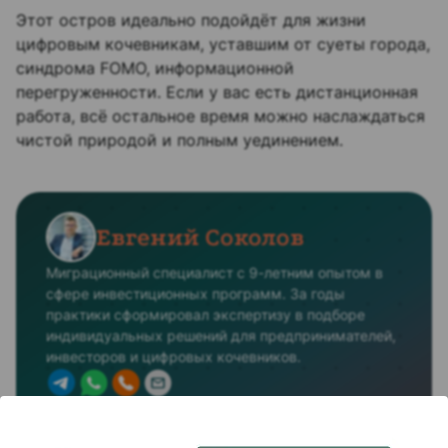
Этот остров идеально подойдёт для жизни
цифровым кочевникам, уставшим от суеты города,
синдрома FOMO, информационной
перегруженности. Если у вас есть дистанционная
работа, всё остальное время можно наслаждаться
чистой природой и полным уединением.
Евгений Соколов
Миграционный специалист с 9-летним опытом в
сфере инвестиционных программ. За годы
практики сформировал экспертизу в подборе
индивидуальных решений для предпринимателей,
инвесторов и цифровых кочевников.
Опубликовано:
21 сентября 2024
(Обновлено
1 год назад
)
На чтение: 3 мин.