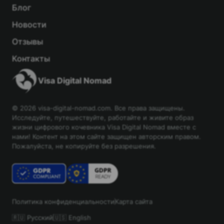
Блог
Новости
Отзывы
Контакты
Visa Digital Nomad
© 2026 visa-digital-nomad.com. Все права защищены.
Исследуйте, путешествуйте, работайте и живите образ
жизни цифрового кочевника Visa Digital Nomad вместе с
нами! Контент на этом сайте защищен авторским правом.
Пожалуйста, не копируйте без разрешения.
Политика конфиденциальности
Карта сайта
🇷🇺 Русский
🇺🇸 English