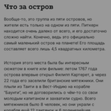
Что за остров
Вообще-то, это группа из пяти островов, но
жители есть только на одном из пяти. Питкерн
находится очень далеко от всего, и его достаточно
сложно найти. Конечно, ведь это официально
самый маленький остров на планете! Его площадь
составляет всего лишь 4,5 квадратных километра.
История этого места была бы интересным
сюжетом в книге или фильме: летом 1767 года
острова впервые открыл Филипп Картерет, а через
22 года его заселили британские мятежники. Они
плыли из Таити в в Вест-Индию на корабле
“Баунти”, но не договорились о чём-то со свои
молодым капитаном и захватили судно. Всего
мятежников было 8 человек, но они украли с
корабля ещё 12 таитянок и 6 полинезийцев,