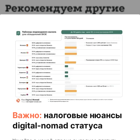
Рекомендуем другие
статьи
11 апреля 2025
БЛОГ
Важно:
налоговые нюансы
Переезд во Францию из России в
digital-nomad статуса
2025 году на ПМЖ
Виктория Воробьева
15 мин. чтения
Эксперт проекта